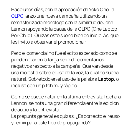
Hace unos días, con la aprobación de Yoko Ono, la
OLPC
lanzo una nueva campaña utilizando un
remasterizado monologo con la similitud de John
Lennon apoyando la causa de la OLPC (One Laptop
Per Child). Quizas esto suene bien de inicio. Así que
les invito a observar el promocional:
Pero el comercial no fue el exito esperado como se
puede notar en la larga serie de comentarios
negativos respecto a la campaña. Que van desde
una molestia sobre el uso de la voz, la cual no suena
natural. Sobretodo en el uso de la palabra
Laptop
, o
incluso con un pitch muy rápido.
Como se puede notar en la ultima entrevista hecha a
Lennon, se nota una gran diferencia entre la edición
de audio y la entrevista.
La pregunta general es quizas, ¿Es correcto el reuso
y remix para este tipo de propaganda?