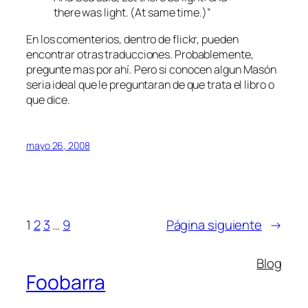
there was light. (At same time.)”
En los comenterios, dentro de flickr, pueden
encontrar otras traducciones. Probablemente,
pregunte mas por ahí. Pero si conocen algun Masón
seria ideal que le preguntaran de que trata el libro o
que dice.
mayo 26, 2008
1
2
3
…
9
Página siguiente
→
Blog
Foobarra