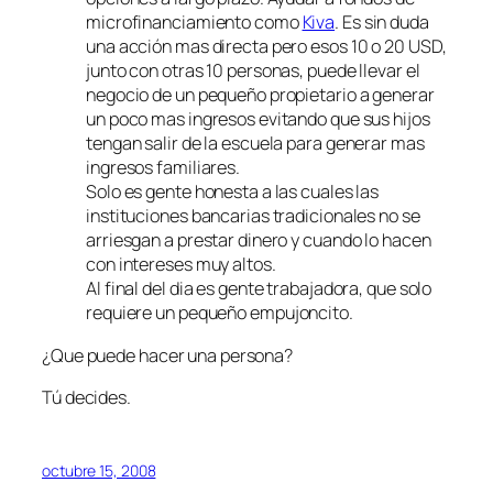
microfinanciamiento como
Kiva
. Es sin duda
una acción mas directa pero esos 10 o 20 USD,
junto con otras 10 personas, puede llevar el
negocio de un pequeño propietario a generar
un poco mas ingresos evitando que sus hijos
tengan salir de la escuela para generar mas
ingresos familiares.
Solo es gente honesta a las cuales las
instituciones bancarias tradicionales no se
arriesgan a prestar dinero y cuando lo hacen
con intereses muy altos.
Al final del dia es gente trabajadora, que solo
requiere un pequeño
empujoncito
.
¿Que puede hacer una persona?
Tú decides.
octubre 15, 2008