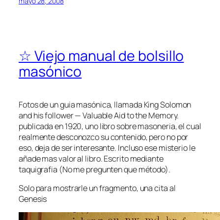
mayo 28, 2008
☆ Viejo manual de bolsillo
masónico
Fotos de un guia masónica, llamada
King Solomon
and his follower — Valuable Aid to the Memory.
publicada en 1920, uno libro sobre masoneria, el cual
realmente desconozco su contenido, pero no por
eso, deja de ser interesante. Incluso ese misterio le
añade mas valor al libro. Escrito mediante
taquigrafia (No me pregunten que método).
Solo para mostrarle un fragmento, una cita al
Genesis