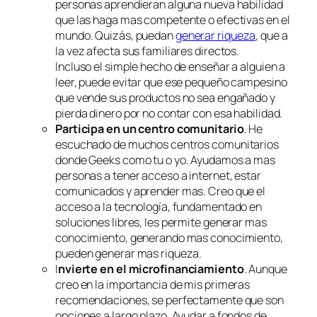
personas aprendieran alguna nueva habilidad
que las haga mas competente o efectivas en el
mundo. Quizás, puedan
generar riqueza
, que a
la vez afecta sus familiares directos.
Incluso el simple hecho de enseñar a alguien a
leer, puede evitar que ese pequeño campesino
que vende sus productos no sea engañado y
pierda dinero por no contar con esa habilidad.
Participa en un centro comunitario
. He
escuchado de muchos centros comunitarios
donde Geeks como tu o yo. Ayudamos a mas
personas a tener acceso a internet, estar
comunicados y aprender mas. Creo que el
acceso a la tecnología, fundamentado en
soluciones libres, les permite generar mas
conocimiento, generando mas conocimiento,
pueden generar mas riqueza.
I
nvierte en el microfinanciamiento
. Aunque
creo en la importancia de mis primeras
recomendaciones, se perfectamente que son
opciones a largo plazo. Ayudar a fondos de