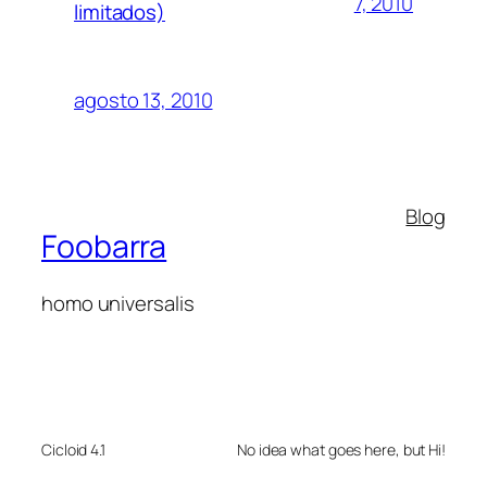
7, 2010
limitados)
agosto 13, 2010
Blog
Foobarra
homo universalis
Cicloid 4.1
No idea what goes here, but Hi!