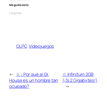
Me gusta esto:
Cargando…
OLPC
Videojuegos
←
☆ ¿Por qué el Dr.
☆ Infinitum 2GB
House es un hombre tan
(¡Si 2 Gigabytes!)
ocupado?
→