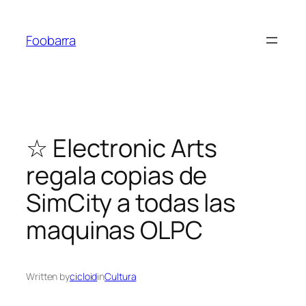
Saltar
al
Foobarra
contenido
☆ Electronic Arts
regala copias de
SimCity a todas las
maquinas OLPC
Written by
cicloid
in
Cultura