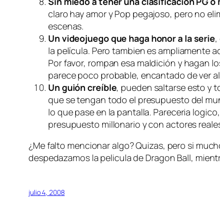
Sin miedo a tener una clasificacion PG o
claro hay amor y Pop pegajoso, pero no el
escenas.
Un videojuego que haga honor a la serie
,
la película. Pero tambien es ampliamente 
Por favor, rompan esa maldición y hagan lo
parece poco probable, encantado de ver a
Un guión creíble
, pueden saltarse esto y t
que se tengan todo el presupuesto del mund
lo que pase en la pantalla. Pareceria logico
presupuesto millonario y con actores reale
¿Me falto mencionar algo? Quizas, pero si muc
despedazamos la pelicula de Dragon Ball, mient
julio 4, 2008