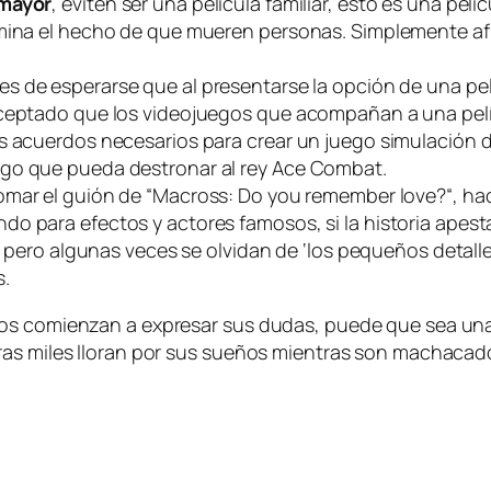
 mayor
, eviten ser una película familiar, esto es una pel
imina el hecho de que mueren personas. Simplemente afr
 es de esperarse que al presentarse la opción de una p
aceptado que los videojuegos que acompañan a una pelí
s acuerdos necesarios para crear un juego simulación d
lgo que pueda destronar al rey Ace Combat.
omar el guión de “
Macross: Do you remember love?
“, h
o para efectos y actores famosos, si la historia apest
, pero algunas veces se olvidan de ‘
los pequeños detall
s.
hos comienzan a expresar sus dudas, puede que sea un
ras miles lloran por sus sueños mientras son machaca