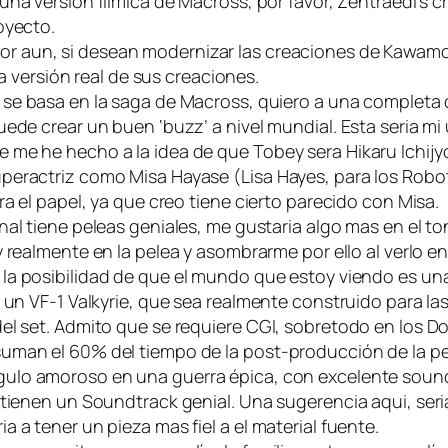
a una versión filmica de Macross, por favor, Zentraedi’s 
oyecto.
jor aun, si desean modernizar las creaciones de Kawamor
la versión real de sus creaciones.
ria se basa en la saga de Macross, quiero a una complet
ede crear un buen ‘buzz’ a nivel mundial. Esta seria mi
 me he hecho a la idea de que Tobey sera Hikaru Ichijy
peractriz como Misa Hayase (Lisa Hayes, para los Rob
ra el papel, ya que creo tiene cierto parecido con Misa.
inal tiene peleas geniales, me gustaria algo mas en el 
y realmente en la pelea y asombrarme por ello al verlo e
la posibilidad de que el mundo que estoy viendo es una 
 un VF-1 Valkyrie, que sea realmente construido para la
el set. Admito que se requiere CGI, sobretodo en los Do
uman el 60% del tiempo de la post-producción de la pel
ngulo amoroso en una guerra épica, con excelente sou
tienen un Soundtrack genial. Una sugerencia aqui, seria 
 a tener un pieza mas fiel a el material fuente.