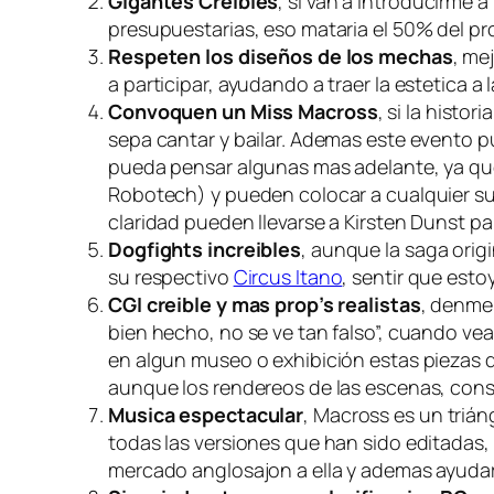
Gigantes Creibles
, si van a introducirme 
presupuestarias, eso mataria el 50% del pr
Respeten los diseños de los mechas
, me
a participar, ayudando a traer la estetica a 
Convoquen un Miss Macross
, si la histo
sepa cantar y bailar. Ademas este evento pu
pueda pensar algunas mas adelante, ya que
Robotech) y pueden colocar a cualquier su
claridad pueden llevarse a Kirsten Dunst pa
Dogfights increibles
, aunque la saga orig
su respectivo
Circus Itano
, sentir que esto
CGI creible y mas prop’s realistas
, denme 
bien hecho, no se ve tan falso”, cuando vea
en algun museo o exhibición estas piezas d
aunque los rendereos de las escenas, cons
Musica espectacular
, Macross es un triá
todas las versiones que han sido editadas, 
mercado anglosajon a ella y ademas ayudaria