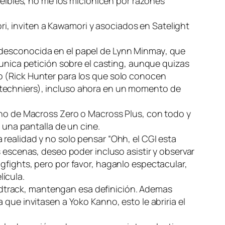
creibles, no me los miclonicen por razones
i, inviten a Kawamori y asociados en Satelight
a desconocida en el papel de
Lynn Minmay
, que
 unica petición sobre el casting, aunque quizas
o (Rick Hunter para los que solo conocen
otechniers), incluso ahora en un momento de
tono de Macross Zero o Macross Plus, con todo y
n una pantalla de un cine.
realidad y no solo pensar “Ohh, el CGI esta
s escenas, deseo poder incluso asistir y observar
gfights, pero por favor, haganlo espectacular,
ícula.
ndtrack, mantengan esa definición. Ademas
que invitasen a Yoko Kanno, esto le abriria el