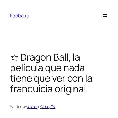
Saltar
al
Foobarra
contenido
☆ Dragon Ball, la
película que nada
tiene que ver con la
franquicia original.
Written by
cicloid
in
Cine y TV