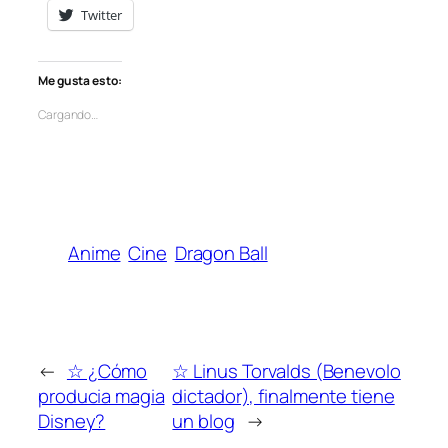
Twitter
Me gusta esto:
Cargando…
Anime
Cine
Dragon Ball
←
☆ ¿Cómo
☆ Linus Torvalds (Benevolo
producia magia
dictador), finalmente tiene
Disney?
un blog
→