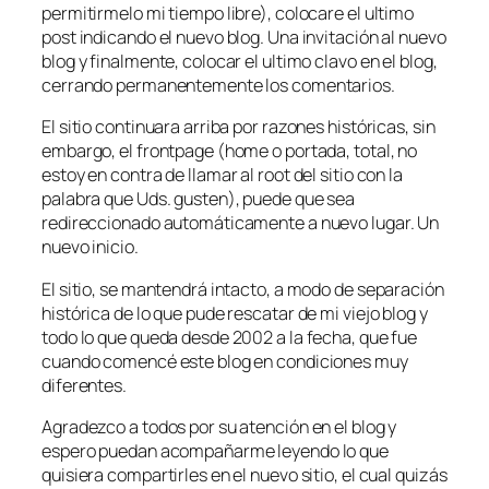
permitirmelo mi tiempo libre), colocare el ultimo
post indicando el nuevo blog. Una invitación al nuevo
blog y finalmente, colocar el ultimo clavo en el blog,
cerrando permanentemente los comentarios.
El sitio continuara arriba por razones históricas, sin
embargo, el frontpage (home o portada, total, no
estoy en contra de llamar al root del sitio con la
palabra que Uds. gusten), puede que sea
redireccionado automáticamente a nuevo lugar. Un
nuevo inicio.
El sitio, se mantendrá intacto, a modo de separación
histórica de lo que pude rescatar de mi viejo blog y
todo lo que queda desde 2002 a la fecha, que fue
cuando comencé este blog en condiciones muy
diferentes.
Agradezco a todos por su atención en el blog y
espero puedan acompañarme leyendo lo que
quisiera compartirles en el nuevo sitio, el cual quizás