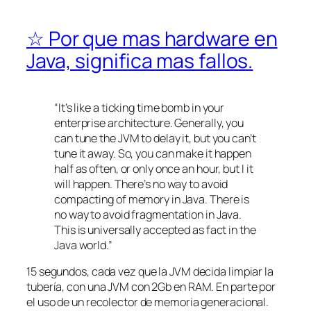
☆ Por que mas hardware en
Java, significa mas fallos.
“It’s like a ticking time bomb in your
enterprise architecture. Generally, you
can tune the JVM to delay it, but you can’t
tune it away. So, you can make it happen
half as often, or only once an hour, but I it
will happen. There’s no way to avoid
compacting of memory in Java. There is
no way to avoid fragmentation in Java.
This is universally accepted as fact in the
Java world.”
15 segundos, cada vez que la JVM decida limpiar la
tubería, con una JVM con 2Gb en RAM. En parte por
el uso de un recolector de memoria generacional.