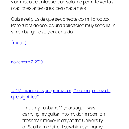
y un modo de enfoque, que solo me permite ver las
oraciones anteriores, pero nada mas.
Quizás el plus de que se conecte con mi dropbox.
Pero fuera de eso, es una aplicación muy sencilla. Y
sin embargo, estoy encantado.
(más…)
noviembre 7, 2010
☆ “Mi marido es programador; Y no tengo idea de
que significa”…
I met my husband 11 years ago. I was
carrying my guitar into my dorm room on
freshman move-in day at the University
of Southern Maine. I saw him eyeing my