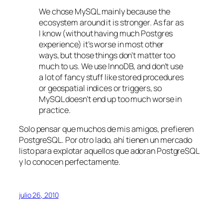
We chose MySQL mainly because the
ecosystem around it is stronger. As far as
I know (without having much Postgres
experience) it’s worse in most other
ways, but those things don’t matter too
much to us. We use InnoDB, and don’t use
a lot of fancy stuff like stored procedures
or geospatial indices or triggers, so
MySQL doesn’t end up too much worse in
practice.
Solo pensar que muchos de mis amigos, prefieren
PostgreSQL. Por otro lado, ahí tienen un mercado
listo para explotar aquellos que adoran PostgreSQL
y lo conocen perfectamente.
julio 26, 2010