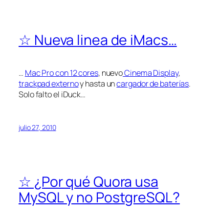
☆ Nueva linea de iMacs…
…
Mac Pro con 12 cores
, nuevo
Cinema Display
,
trackpad externo
y hasta un
cargador de baterías
.
Solo falto el iDuck…
julio 27, 2010
☆ ¿Por qué Quora usa
MySQL y no PostgreSQL?