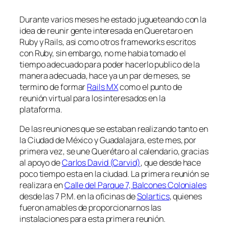
Durante varios meses he estado jugueteando con la
idea de reunir gente interesada en Queretaro en
Ruby y Rails, asi como otros frameworks escritos
con Ruby, sin embargo, no me habia tomado el
tiempo adecuado para poder hacerlo publico de la
manera adecuada, hace ya un par de meses, se
termino de formar
Rails MX
como el punto de
reunión virtual para los interesados en la
plataforma.
De las reuniones que se estaban realizando tanto en
la Ciudad de México y Guadalajara, este mes, por
primera vez, se une Querétaro al calendario, gracias
al apoyo de
Carlos David (Carvid)
, que desde hace
poco tiempo esta en la ciudad. La primera reunión se
realizara en
Calle del Parque 7, Balcones Coloniales
desde las 7 P.M. en la oficinas de
Solartics
, quienes
fueron amables de proporcionarnos las
instalaciones para esta primera reunión.