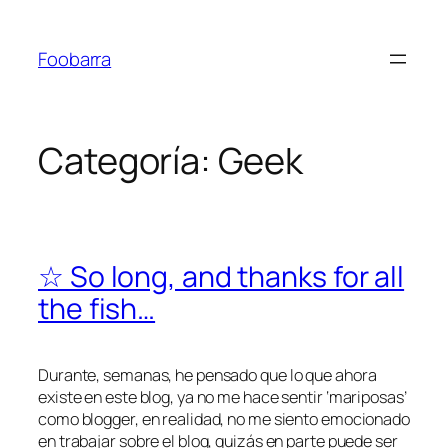
Saltar
al
Foobarra
contenido
Categoría:
Geek
☆ So long, and thanks for all
the fish…
Durante, semanas, he pensado que lo que ahora
existe en este blog, ya no me hace sentir ‘mariposas’
como blogger, en realidad, no me siento emocionado
en trabajar sobre el blog, quizás en parte puede ser