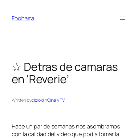
Saltar
al
Foobarra
contenido
☆ Detras de camaras
en ‘Reverie’
Written by
cicloid
in
Cine y TV
Hace un par de semanas nos asombramos
con la calidad del video que podía tomar la