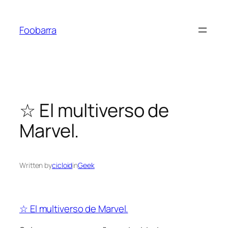
Saltar
al
Foobarra
contenido
☆ El multiverso de
Marvel.
Written by
cicloid
in
Geek
☆ El multiverso de Marvel.