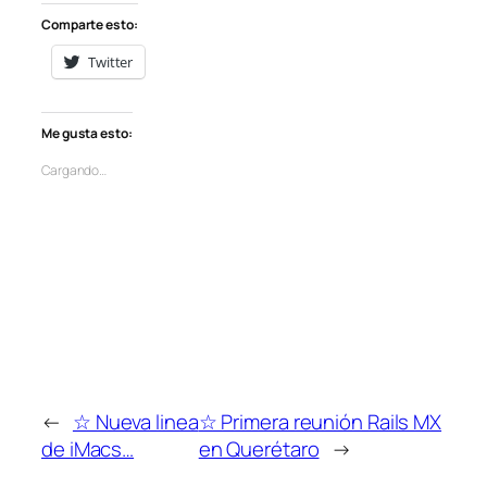
Comparte esto:
Twitter
Me gusta esto:
Cargando…
←
☆ Nueva linea
☆ Primera reunión Rails MX
de iMacs…
en Querétaro
→