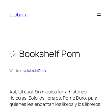
Saltar
al
Foobarra
contenido
☆ Bookshelf Porn
Written by
cicloid
in
Geek
Así, tal cual. Sin música funk, historias
ridículas. Solo los libreros. Porno Duro, para
quienes les encantan los libros y los libreros.