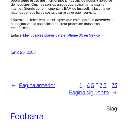
boom sobre el uso del internet movil, mas alla de geeks y hombres
de negocios. Quienes son los únicos que actualmente usan el
internet. Siendo por el momento la BAM de Iusacell, la favorita de
muchos por sus bajos costos y su relativo buen servicio.
Espero que Telcel vea con el ‘
Hype
‘ que este aparente
descuido
en
su pagina vea la posibilidad de crear planes de datos mas
económicos.
Enlace:
Muy posibles planes para el iPhone 3G en México
junio 20, 2008
←
Página anterior
1
…
4
5
6
7
8
…
73
Página siguiente
→
Blog
Foobarra