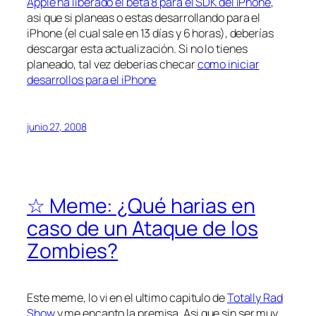
Apple ha liberado el beta 8 para el SDK del iPhone
,
asi que si planeas o estas desarrollando para el
iPhone (el cual sale en 13 días y 6 horas), deberías
descargar esta actualización. Si no lo tienes
planeado, tal vez deberias checar
como iniciar
desarrollos para el iPhone
junio 27, 2008
☆ Meme: ¿Qué harias en
caso de un Ataque de los
Zombies?
Este meme, lo vi en el ultimo capitulo de
Totally Rad
Show
y me encanto la premisa. Asi que sin ser muy