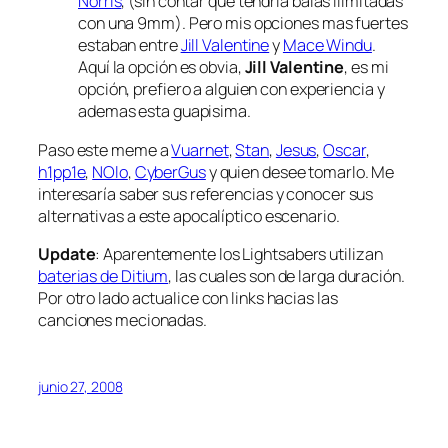
Norris
, (sin contar que tendria balas ilimitadas
con una 9mm). Pero mis opciones mas fuertes
estaban entre
Jill Valentine
y
Mace Windu
.
Aquí la opción es obvia,
Jill Valentine
, es mi
opción, prefiero a alguien con experiencia y
ademas esta guapisima.
Paso este meme a
Vuarnet
,
Stan
,
Jesus
,
Oscar
,
h1pp1e
,
NOlo
,
CyberGus
y quien desee tomarlo. Me
interesaría saber sus referencias y conocer sus
alternativas a este apocalíptico escenario.
Update
: Aparentemente los Lightsabers utilizan
baterias de Ditium
, las cuales son de larga duración.
Por otro lado actualice con links hacias las
canciones mecionadas.
junio 27, 2008