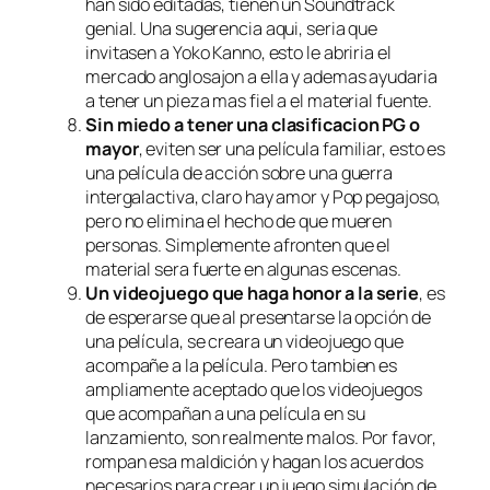
han sido editadas, tienen un Soundtrack
genial. Una sugerencia aqui, seria que
invitasen a Yoko Kanno, esto le abriria el
mercado anglosajon a ella y ademas ayudaria
a tener un pieza mas fiel a el material fuente.
Sin miedo a tener una clasificacion PG o
mayor
, eviten ser una película familiar, esto es
una película de acción sobre una guerra
intergalactiva, claro hay amor y Pop pegajoso,
pero no elimina el hecho de que mueren
personas. Simplemente afronten que el
material sera fuerte en algunas escenas.
Un videojuego que haga honor a la serie
, es
de esperarse que al presentarse la opción de
una película, se creara un videojuego que
acompañe a la película. Pero tambien es
ampliamente aceptado que los videojuegos
que acompañan a una película en su
lanzamiento, son realmente malos. Por favor,
rompan esa maldición y hagan los acuerdos
necesarios para crear un juego simulación de