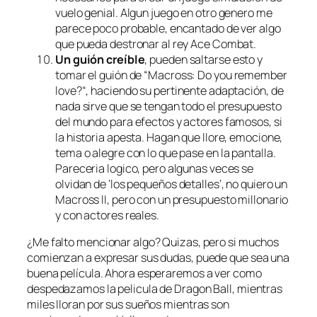
vuelo genial. Algun juego en otro genero me
parece poco probable, encantado de ver algo
que pueda destronar al rey Ace Combat.
Un guión creíble
, pueden saltarse esto y
tomar el guión de “
Macross: Do you remember
love?
“, haciendo su pertinente adaptación, de
nada sirve que se tengan todo el presupuesto
del mundo para efectos y actores famosos, si
la historia apesta. Hagan que llore, emocione,
tema o alegre con lo que pase en la pantalla.
Pareceria logico, pero algunas veces se
olvidan de ‘
los pequeños detalles
‘, no quiero un
Macross II, pero con un presupuesto millonario
y con actores reales.
¿Me falto mencionar algo? Quizas, pero si muchos
comienzan a expresar sus dudas, puede que sea una
buena película. Ahora esperaremos a ver como
despedazamos la pelicula de Dragon Ball, mientras
miles lloran por sus sueños mientras son