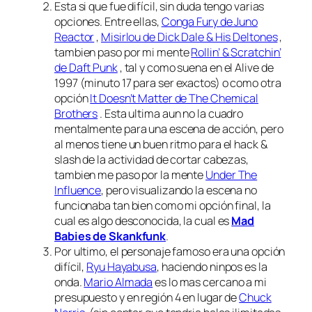
Esta si que fue difícil, sin duda tengo varias
opciones. Entre ellas,
Conga Fury de Juno
Reactor
,
Misirlou de Dick Dale & His Deltones
,
tambien paso por mi mente
Rollin’ & Scratchin’
de Daft Punk
, tal y como suena en el
Alive de
1997
(minuto 17 para ser exactos) o como otra
opción
It Doesn’t Matter de The Chemical
Brothers
. Esta ultima aun no la cuadro
mentalmente para una escena de acción, pero
al menos tiene un buen ritmo para el hack &
slash de la actividad de cortar cabezas,
tambien me paso por la mente
Under The
Influence
, pero visualizando la escena no
funcionaba tan bien como mi opción final, la
cual es algo desconocida, la cual es
Mad
Babies de Skankfunk
.
Por ultimo, el personaje famoso era una opción
difícil,
Ryu Hayabusa
, haciendo ninpos es la
onda.
Mario Almada
es lo mas cercano a mi
presupuesto y en región 4 en lugar de
Chuck