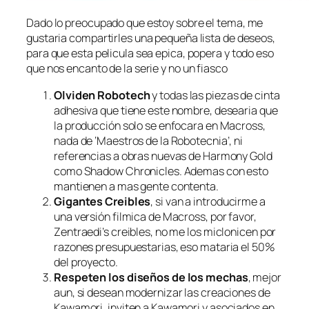
Dado lo preocupado que estoy sobre el tema, me
gustaria compartirles una pequeña lista de deseos,
para que esta pelicula sea epica, popera y todo eso
que nos encanto de la serie y no un fiasco
Olviden Robotech
y todas las piezas de cinta
adhesiva que tiene este nombre, desearia que
la producción solo se enfocara en Macross,
nada de ‘Maestros de la Robotecnia’, ni
referencias a obras nuevas de Harmony Gold
como Shadow Chronicles. Ademas con esto
mantienen a mas gente contenta.
Gigantes Creibles
, si van a introducirme a
una versión filmica de Macross, por favor,
Zentraedi’s creibles, no me los miclonicen por
razones presupuestarias, eso mataria el 50%
del proyecto.
Respeten los diseños de los mechas
, mejor
aun, si desean modernizar las creaciones de
Kawamori, inviten a Kawamori y asociados en