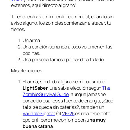
extensos, aqui ‘directo al grano’
Te encuentras en un centro comercial, cuando sin
aviso alguno, los zombies comienzan a atacar, tu
tienes:
Un arma
Una canción sonando a todo volumen en las
bocinas.
Una persona famosa peleando a tu lado.
Mis elecciones
El arma, sin duda alguna se me ocurrió el
LightSaber
, una sabia elección segun
The
Zombie Survival Guide
, aunque jamas he
conocido cual es su fuente de energía, ¿Qué
tal si se queda sin baterías?, tambien un
Variable Fighter
(el
VF-25
es una excelente
opción), pero me confomo con
una muy
buena katana
.