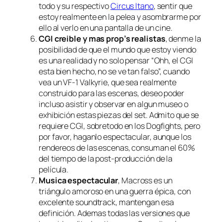
todo y su respectivo
Circus Itano
, sentir que
estoy realmente en la pelea y asombrarme por
ello al verlo en una pantalla de un cine.
CGI creible y mas prop’s realistas
, denme la
posibilidad de que el mundo que estoy viendo
es una realidad y no solo pensar “Ohh, el CGI
esta bien hecho, no se ve tan falso”, cuando
vea un VF-1 Valkyrie, que sea realmente
construido para las escenas, deseo poder
incluso asistir y observar en algun museo o
exhibición estas piezas del set. Admito que se
requiere CGI, sobretodo en los Dogfights, pero
por favor, haganlo espectacular, aunque los
rendereos de las escenas, consuman el 60%
del tiempo de la post-producción de la
película.
Musica espectacular
, Macross es un
triángulo amoroso en una guerra épica, con
excelente soundtrack, mantengan esa
definición. Ademas todas las versiones que