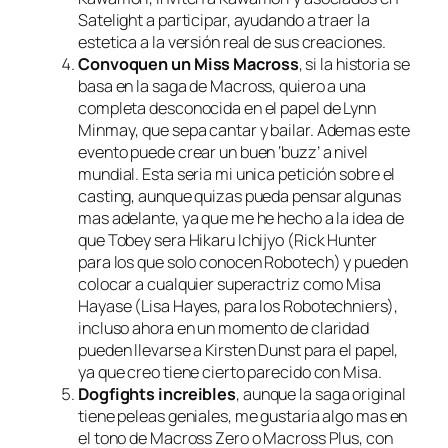
Satelight a participar, ayudando a traer la
estetica a la versión real de sus creaciones.
Convoquen un Miss Macross
, si la historia se
basa en la saga de Macross, quiero a una
completa desconocida en el papel de
Lynn
Minmay
, que sepa cantar y bailar. Ademas este
evento puede crear un buen ‘buzz’ a nivel
mundial. Esta seria mi unica petición sobre el
casting, aunque quizas pueda pensar algunas
mas adelante, ya que me he hecho a la idea de
que Tobey sera Hikaru Ichijyo (Rick Hunter
para los que solo conocen Robotech) y pueden
colocar a cualquier superactriz como Misa
Hayase (Lisa Hayes, para los Robotechniers),
incluso ahora en un momento de claridad
pueden llevarse a Kirsten Dunst para el papel,
ya que creo tiene cierto parecido con Misa.
Dogfights increibles
, aunque la saga original
tiene peleas geniales, me gustaria algo mas en
el tono de Macross Zero o Macross Plus, con