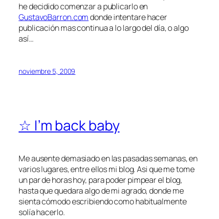
he decidido comenzar a publicarlo en
GustavoBarron.com
donde intentare hacer
publicación mas continua a lo largo del día, o algo
así…
noviembre 5, 2009
☆ I’m back baby
Me ausente demasiado en las pasadas semanas, en
varios lugares, entre ellos mi blog. Asi que me tome
un par de horas hoy, para poder
pimpear
el blog,
hasta que quedara algo de mi agrado, donde me
sienta cómodo escribiendo como habitualmente
solía hacerlo.