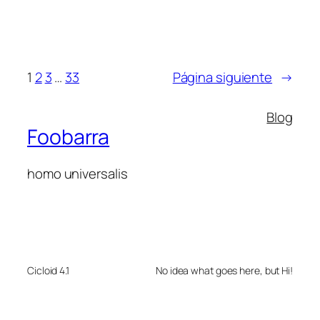
1
2
3
…
33
Página siguiente
→
Blog
Foobarra
homo universalis
Cicloid 4.1
No idea what goes here, but Hi!