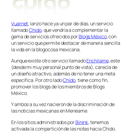
Vuarnet
, lanzo hace ya un par de días, un servicio
llamado
Chido
, que vendría a complementar la
gama de servicios ofrecidos por
Blogs México
, con
un servicio que permite destacar de manera sencilla
la vida en la blogocosa mexicana.
Aunque existe otro servicio llamado
Enchilame
, este
(desde mi muy personal punto de vista), carecía de
un diseño atractivo, además de no tener una meta
especifica. Por otro lado
Chido
, tiene como fin,
promover los blogs de los miembros de Blogs
México.
Y ambos a su vez nacieron de la discriminación de
las noticias mexicanas en Menéame.
En los sitios administrados por
Binink
, tenemos
activada la compartición de las notas hacia Chido.