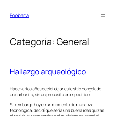
Saltar
al
Foobarra
contenido
Categoría:
General
Hallazgo arqueológico
Hace varios años decidí dejar este sitio congelado
en carbonita, sin un propósito en específico.
Sin embargo hoy en un momento de mudanza
tecnológica, decidí que sería una buena idea quizás
el revivirlo y compartir en el mis ideas en español.