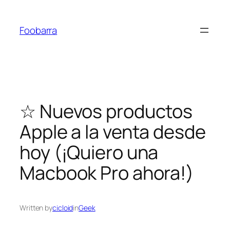
Saltar
al
Foobarra
contenido
☆ Nuevos productos
Apple a la venta desde
hoy (¡Quiero una
Macbook Pro ahora!)
Written by
cicloid
in
Geek