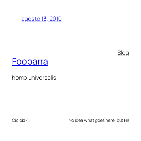
agosto 13, 2010
Blog
Foobarra
homo universalis
Cicloid 4.1
No idea what goes here, but Hi!