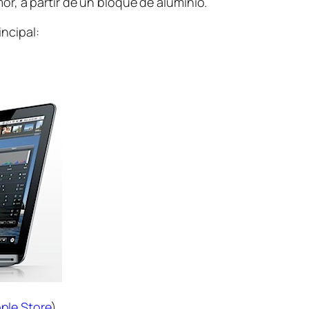
or, a partir de un bloque de aluminio.
ncipal:
ple Store
)