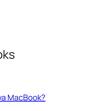
oks
eva MacBook?