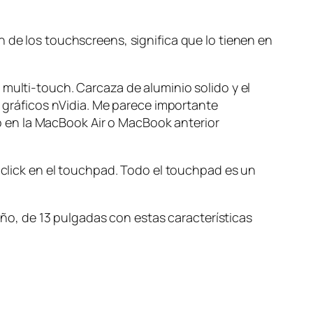
 de los touchscreens, significa que lo tienen en
 multi-touch. Carcaza de aluminio solido y el
s gráficos nVidia. Me parece importante
 en la MacBook Air o MacBook anterior
n click en el touchpad. Todo el touchpad es un
o, de 13 pulgadas con estas características