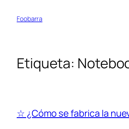
Saltar
al
Foobarra
contenido
Etiqueta:
Notebo
☆ ¿Cómo se fabrica la nu