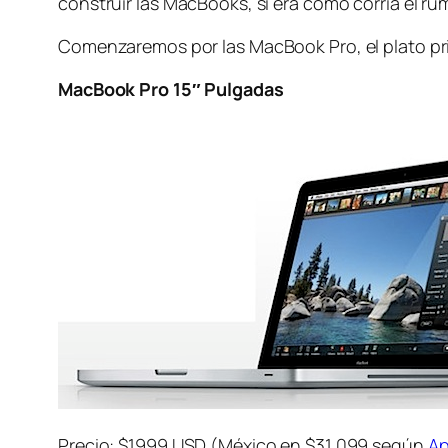
construir las MacBooks, si era como corría el rum
Comenzaremos por las MacBook Pro, el plato pri
MacBook Pro 15″ Pulgadas
Precio: $1999 USD (México en $31,099 según
Ap