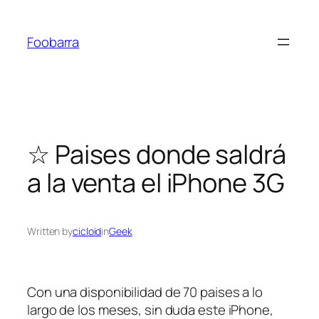
Saltar
al
Foobarra
contenido
☆ Paises donde saldrá
a la venta el iPhone 3G
Written by
cicloid
in
Geek
Con una disponibilidad de 70 paises a lo
largo de los meses, sin duda este iPhone,