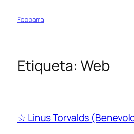
Saltar
al
Foobarra
contenido
Etiqueta:
Web
☆ Linus Torvalds (Benevolo