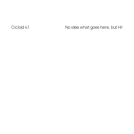
Cicloid 4.1
No idea what goes here, but Hi!