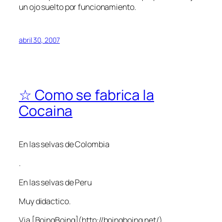
un ojo suelto por funcionamiento.
abril 30, 2007
☆ Como se fabrica la
Cocaina
En las selvas de Colombia
.
En las selvas de Peru
Muy didactico.
Via [BoingBoing](http://boingboing.net/)