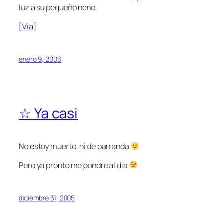
luz a su pequeño nene.
[
Via
]
enero 9, 2006
☆ Ya casi
No estoy muerto, ni de parranda
Pero ya pronto me pondre al dia
diciembre 31, 2005