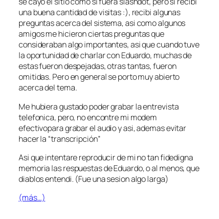
se cayo el sitio como si fuera
slashdot
, pero si recibi
una buena cantidad de visitas :), recibi algunas
preguntas acerca del sistema, asi como algunos
amigos me hicieron ciertas preguntas que
consideraban algo importantes, asi que cuando tuve
la oportunidad de charlar con Eduardo, muchas de
estas fueron despejadas, otras tantas, fueron
omitidas. Pero en general se porto muy abierto
acerca del tema.
Me hubiera gustado poder grabar la entrevista
telefonica, pero, no encontre mi modem
efectivo
para grabar el audio y asi, ademas evitar
hacer la “transcripción”
Asi que intentare reproducir de mi no tan fidedigna
memoria las respuestas de Eduardo, o al menos, que
diablos entendi. (Fue una sesion algo larga)
(más…)