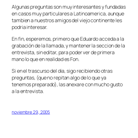
Algunas preguntas son muy interesantes y fundadas
en casos muy particulares a Latinoamerica, aunque
tambien a nuestros amigos del viejo continente les
podria interesar.
En fin, esperemos, primero que Eduardo acceda a la
grabación de la llamada, y mantener la seccion de la
entrevista, sin editar, para poder ver de primera
mano lo que en realidad es Fon.
Si en el trascurso del dia, sigo recibiendo otras
preguntas, (que no repitan algo de lo que ya
tenemos preparado), las anexare con mucho gusto
a la entrevista.
noviembre 29, 2005