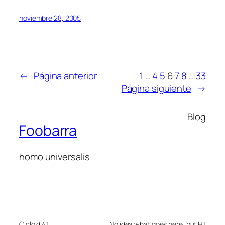
noviembre 28, 2005
←
Página anterior
1
…
4
5
6
7
8
…
33
Página siguiente
→
Blog
Foobarra
homo universalis
Cicloid 4.1
No idea what goes here, but Hi!