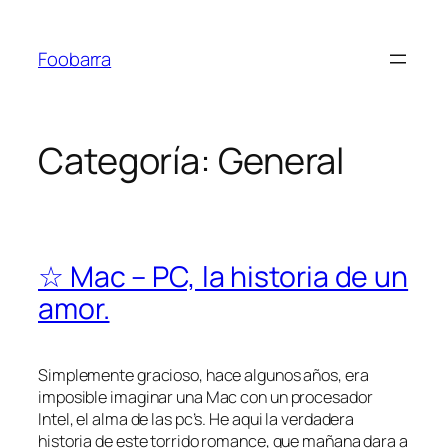
Saltar
al
Foobarra
contenido
Categoría:
General
☆ Mac – PC, la historia de un
amor.
Simplemente gracioso, hace algunos años, era
imposible imaginar una Mac con un procesador
Intel, el alma de las pc’s. He aqui la verdadera
historia de este torrido romance, que mañana dara a