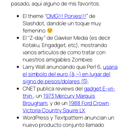
pasado, aqui alguno de mis favoritos.
El theme “
OMG!!! Ponies!!!
” de
Slashdot, dandole un toque muy
femenino
El “Z-day” de Gawker Media (es decir
Kotaku, Engadget, etc), mostrando
varios articulos de como tratar con
nuestros amigables Zombies
Larry Wall anunciando que Perl 6,
usaria
el simbolo del euro (â‚¬) en lugar del
signo de pesos/dolares ($)
.
CNET publica reviews del
gadget E-vri-
thin
, un
1973 Mercury Marquis
Brougham
, y de un
1988 Ford Crown
Victoria Country Squire LX
.
WordPress y Textpattern anuncian un
nuevo producto conjunto llamado