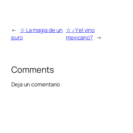
←
☆ La magia de un
☆ ¿Y el vino
puro
mexicano?
→
Comments
Deja un comentario