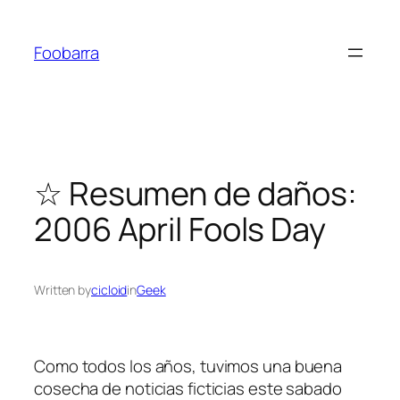
Saltar
al
Foobarra
contenido
☆ Resumen de daños:
2006 April Fools Day
Written by
cicloid
in
Geek
Como todos los años, tuvimos una buena
cosecha de noticias ficticias este sabado