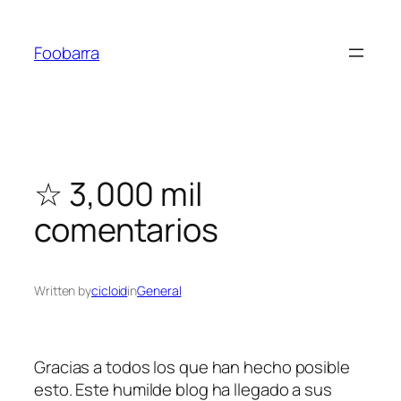
Saltar
al
Foobarra
contenido
☆ 3,000 mil
comentarios
Written by
cicloid
in
General
Gracias a todos los que han hecho posible
esto. Este humilde blog ha llegado a sus