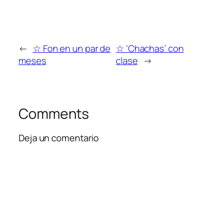
←
☆ Fon en un par de
☆ ‘Chachas’ con
meses
clase
→
Comments
Deja un comentario