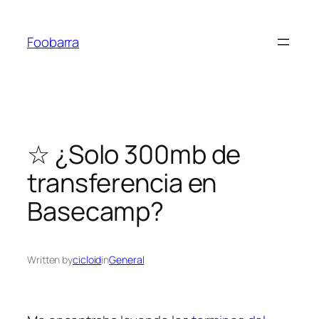
Saltar
al
Foobarra
contenido
☆ ¿Solo 300mb de
transferencia en
Basecamp?
Written by
cicloid
in
General