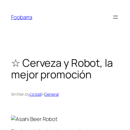
Saltar
al
Foobarra
contenido
☆ Cerveza y Robot, la
mejor promoción
Written by
cicloid
in
General