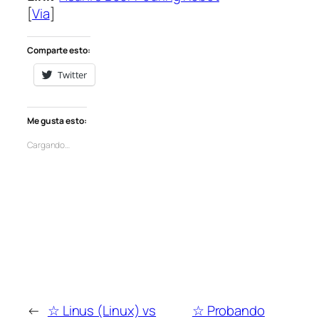
[
Via
]
Comparte esto:
Twitter
Me gusta esto:
Cargando…
←
☆ Linus (Linux) vs
☆ Probando