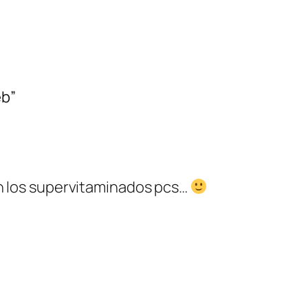
eb”
n los supervitaminados pcs…