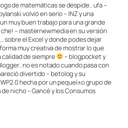
logs de matemáticas se despide.. ufa –
ylanski volvió en serio – INZ y una
0 y un muy buen trabajo para una grande
te che! – masternewmedia en su versión
e… sobre el Excel y donde podes dejar
a forma muy creativa de mostrar lo que
la calidad de siempre
– blogpocket y
n Blogger.. no es notado cuando pasa con
reció divertido – betolog y su
 de WP2.0 hecha por un pequeí±o grupo de
gs de nicho – Gancé y los Consumos