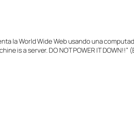
enta la
World Wide Web
usando una computador
chine is a server. DO NOT POWER IT DOWN!!
” 