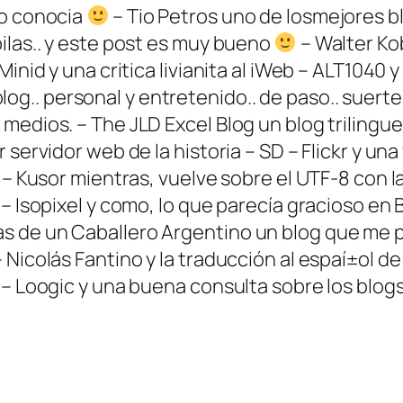
no conocia
– Tio Petros uno de losmejores b
ilas.. y este post es muy bueno
– Walter Kob
Minid y una critica livianita al iWeb – ALT104
og.. personal y entretenido.. de paso.. suer
medios. – The JLD Excel Blog un blog trilingu
 servidor web de la historia – SD – Flickr y un
L – Kusor mientras, vuelve sobre el UTF-8 con 
 – Isopixel y como, lo que parecí­a gracioso e
 de un Caballero Argentino un blog que me pa
 Nicolás Fantino y la traducción al espaí±ol
. – Loogic y una buena consulta sobre los blo