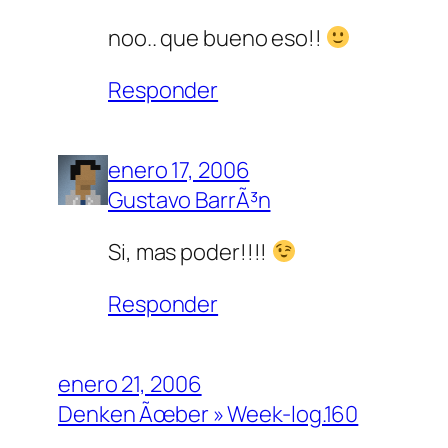
noo.. que bueno eso!!
Responder
enero 17, 2006
Gustavo BarrÃ³n
Si, mas poder!!!!
Responder
enero 21, 2006
Denken Ãœber » Week-log.160