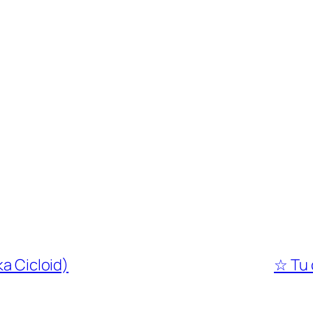
ka Cicloid)
☆ Tu 