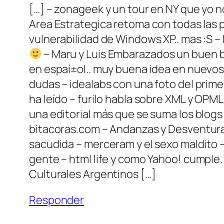
[…] – zonageek y un tour en NY que yo 
Area Estrategica retoma con todas las p
vulnerabilidad de Windows XP.. mas :S – 
– Maru y Luis Embarazados un buen bl
en espaí±ol.. muy buena idea en nuevos 
dudas – idealabs con una foto del primer
ha leí­do – furilo habla sobre XML y OPM
una editorial más que se suma los blogs
bitacoras.com – Andanzas y Desventuras
sacudida – merceram y el sexo maldito –
gente – html life y como Yahoo! cumple
Culturales Argentinos […]
Responder