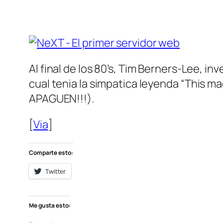
Al final de los 80’s, Tim Berners-Lee, inv
cual tenia la simpatica leyenda “
This ma
APAGUEN!!!).
[
Via
]
Comparte esto:
Twitter
Me gusta esto: