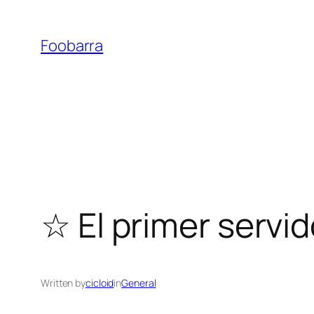
Saltar
al
Foobarra
contenido
☆ El primer servi
Written by
cicloid
in
General