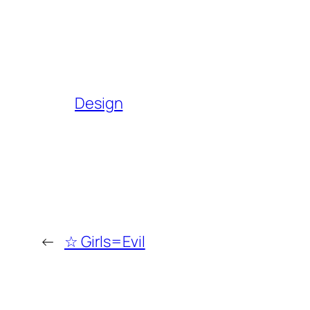
Design
←
☆ Girls=Evil