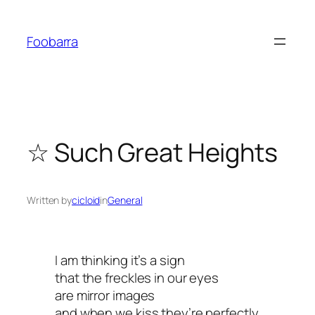
Saltar
al
Foobarra
contenido
☆ Such Great Heights
Written by
cicloid
in
General
I am thinking it’s a sign
that the freckles in our eyes
are mirror images
and when we kiss they’re perfectly