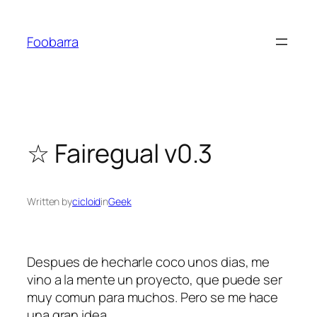
Saltar
al
Foobarra
contenido
☆ Fairegual v0.3
Written by
cicloid
in
Geek
Despues de hecharle coco unos dias, me
vino a la mente un proyecto, que puede ser
muy comun para muchos. Pero se me hace
una gran idea…