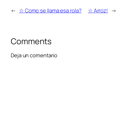
←
☆ Como se llama esa rola?
☆ Arroz!
→
Comments
Deja un comentario