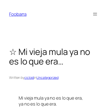
Saltar
al
Foobarra
contenido
☆ Mi vieja mula ya no
es lo que era…
Written by
cicloid
in
Uncategorized
Mi vieja mula ya no es lo que era,
ya no es lo que era.