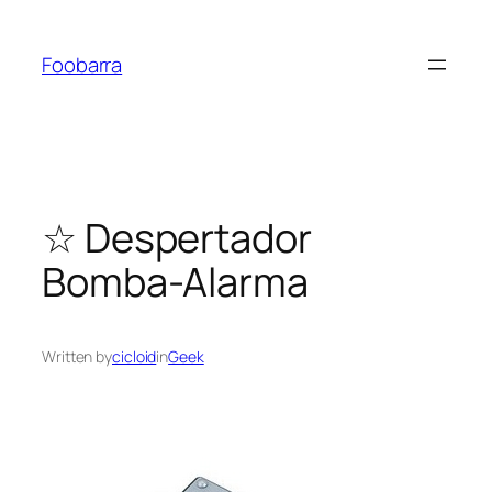
Saltar
al
Foobarra
contenido
☆ Despertador
Bomba-Alarma
Written by
cicloid
in
Geek