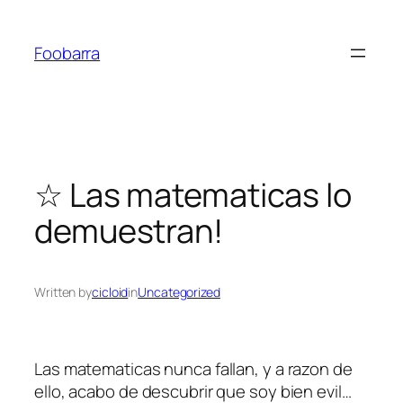
Saltar
al
Foobarra
contenido
☆ Las matematicas lo
demuestran!
Written by
cicloid
in
Uncategorized
Las matematicas nunca fallan, y a razon de
ello, acabo de descubrir que soy bien
evil
…