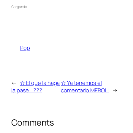
Cargando…
Pop
←
☆ El que la haga
☆ Ya tenemos el
la pase… ???
comentario MEROL!
→
Comments