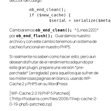
seccion de código:
	ob_end_clean();

	if ($new_cache) {

Cambiaremos
*(Linea 220)*
ob_end_clean();
por
Guardamos nuestro
ob_end_flush();
archivo y con este cambio tenemos un sistema de
cacheo funcional en nuestro PHP5.
Si realmente no saben como hacer esto, pero aun
desean disfrutar de el rendimiento adquirido por
este gran plugin, prepare una versión *pre-
parchada* (arreglada) para aquellos que sufren de
las misteriosas paginas en blanco, usando WP-
Cache 2 y PHP5 en su WordPress.
[WP-Cache 2.0.19 PHP 5 Patched]
(7http://foobarra.com/files/2006/11/wp-cache-2-
0-19-php5-patched.zip)