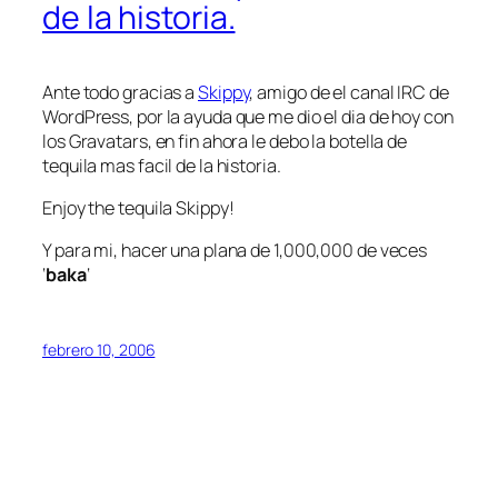
de la historia.
Ante todo gracias a
Skippy
, amigo de el canal IRC de
WordPress, por la ayuda que me dio el dia de hoy con
los Gravatars, en fin ahora le debo la botella de
tequila mas facil de la historia.
Enjoy the tequila Skippy!
Y para mi, hacer una plana de 1,000,000 de veces
‘
baka
‘
febrero 10, 2006