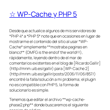
☆ WP-Cache y PHP 5
Desde que actualice algunos de mis servidores de
*PHP 4* a *PHP 5* note que en ocasiones en lugar de
mostrarme el contenido del sitio al usar *WP-
Cache* simplemente **mostraba paginas en
blanco** (OMFG is the end of the world!!!),
rápidamente, leyendo dentro de el mar de
comentarios existentes en el blog de [Ricardo Gallir]
(http://mnm.uib.es/gallir) para [WP-Cache 2]
(http://mnm.uib.es/gallir/posts/2006/11/06/857/)
encontré la falla/solución a mi problema; el plugin
no es compatible con PHP 5, la forma de
solucionarlo es simple.
Tenemos que editar el archivo **wp-cache-
phase2.php** donde buscaremos el siguiente