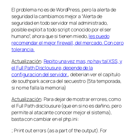
El problema no es de WordPress, pero la alerta de
seguridad la cambiamos mejor a “Alerta de
seguridad en todo servidor mal administrado,
posible exploit a todo script conocido por el ser
humano”, ahora que si tienen miedo,
les puedo
recomendar el mejor firewall, del mercado. Con cero
tolerancia.
Actualización
:
Repito una vez mas, no hay tal XSS, y
el Full Path Disclousure, depende de la
configuracion del servidor.
, deberian ver el capitulo
de southpark acerca del secuestro (5ta temporada,
si no me falla la memoria)
Actualización
: Para dejar de mostrar errores, como
el Full Path disclousure (que en si no es dañino, pero
permite al atacante conocer mejor el sistema),
basta con cambiar en el php.ini:
; Print out errors (as a part of the output). For