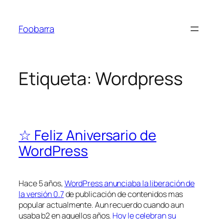
Saltar
al
Foobarra
contenido
Etiqueta:
Wordpress
☆ Feliz Aniversario de
WordPress
Hace 5 años,
WordPress anunciaba la liberación de
la versión 0.7
de publicación de contenidos mas
popular actualmente. Aun recuerdo cuando aun
usaba b2 en aquellos años.
Hoy le celebran su