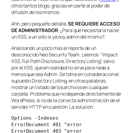
otros tantos blogs, gracias en parte al poder de
difusión de los mismos.
Ahh, pero pequeño detalle,
SE REQUIERE ACCESO
DE ADMINISTRADOR
, ¿Para que necesitaria hacer
un XSS, a un sitio si ya soy admin del mismo?.
Analizando un poco mas el reporte de un
desconocido
Neo Security Team
. Leemos: “Impact:
XSS, Full Path Disclosure, Directory Listing”, salvo
por el XSS, que en realidad no sirve para nada a
menos que sea
Admin
. Se toma en consideracion el
supuesto
Directory Listing
, en otras palabras,
mostrar un listado de los archivos en cualquier
carpeta. Problema que no depende directamente de
WordPress, si no de la correcta administración de el
servidor HTTP en cuestión. La solucion:
Options -Indexes
ErrorDocument 401 "error
ErrorDocument 403 "error