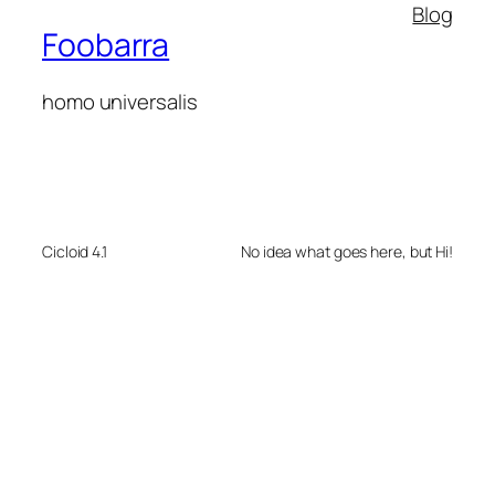
Blog
Foobarra
homo universalis
Cicloid 4.1
No idea what goes here, but Hi!