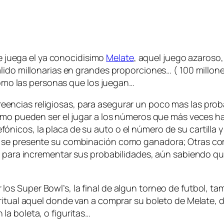
se juega el ya conocidisimo
Melate
, aquel juego azaroso,
lido millonarias en grandes proporciones… ( 100 millon
 como las personas que los juegan…
reencias religiosas, para asegurar un poco mas las pro
como pueden ser el jugar a los números que más veces 
icos, la placa de su auto o el número de su cartilla y
a se presente su combinación como ganadora; Otras c
as para incrementar sus probabilidades, aún sabiendo q
 los
Super Bowl’s
, la final de algun torneo de futbol, t
 ritual aquel donde van a comprar su boleto de
Melate
, 
a boleta, o figuritas…