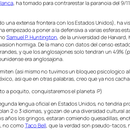
lanca
, ha tomado para contrarestar la paranoia del 9/1
 una extensa frontera con los Estados Unidos), ha vist
a empezado a poner a la defensiva a varias esferas e
omo
Samuel P. Huntington
, de la universidad de Harvard,
nvasion hormiga. De la mano con datos del censo estado
grandes, y que los anglosajones solo tendran un 49% (p
unidense era anglosajona.
rmiten (asi mismo no tuvimos un bloqueo psicologico al
ico, asi que en otras palabras, creo que ya nos cachar
to a poquito, conquistaremos el planeta :P)
egunda lengua oficial en Estados Unidos, no tendria pro
an 2 o 3 idiomas, y gozan de una diversidad cultural 
os años los
gringos
, estaran comiendo quesadillas, enc
s, no como
Taco Bell
, que la verdad son pseudo-tacos,