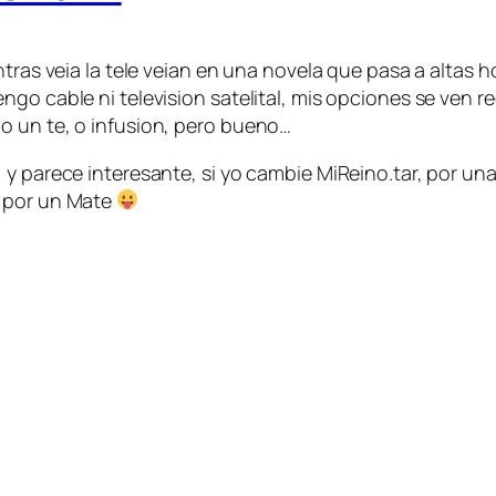
ntras veia la tele veian en una novela que pasa a altas h
ngo cable ni television satelital, mis opciones se ven r
o un te, o infusion, pero bueno…
 y parece interesante, si yo cambie MiReino.tar, por un
l por un Mate