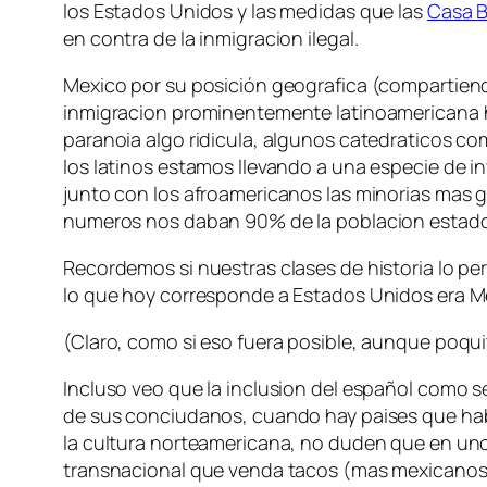
los Estados Unidos y las medidas que las
Casa B
en contra de la inmigracion ilegal.
Mexico por su posición geografica (compartiendo
inmigracion prominentemente latinoamericana h
paranoia algo ridicula, algunos catedraticos c
los latinos estamos llevando a una especie de i
junto con los afroamericanos las minorias mas 
numeros nos daban 90% de la poblacion estado
Recordemos si nuestras clases de historia lo pe
lo que hoy corresponde a Estados Unidos era Méx
(Claro, como si eso fuera posible, aunque poqui
Incluso veo que la inclusion del español como s
de sus conciudanos, cuando hay paises que habl
la cultura norteamericana, no duden que en un
transnacional que venda tacos (mas mexicano