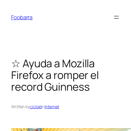
Saltar
al
Foobarra
contenido
☆ Ayuda a Mozilla
Firefox a romper el
record Guinness
Written by
cicloid
in
Internet