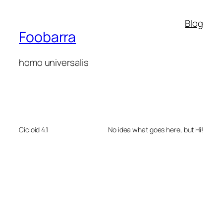
Blog
Foobarra
homo universalis
Cicloid 4.1
No idea what goes here, but Hi!