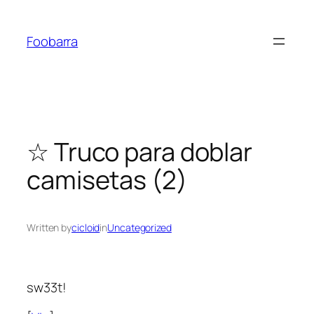
Saltar
al
Foobarra
contenido
☆ Truco para doblar
camisetas (2)
Written by
cicloid
in
Uncategorized
sw33t!