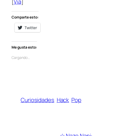
[
Via
]
Comparte esto:
Twitter
Me gusta esto:
Cargando…
Curiosidades
Hack
Pop
☆ Naze Nani: